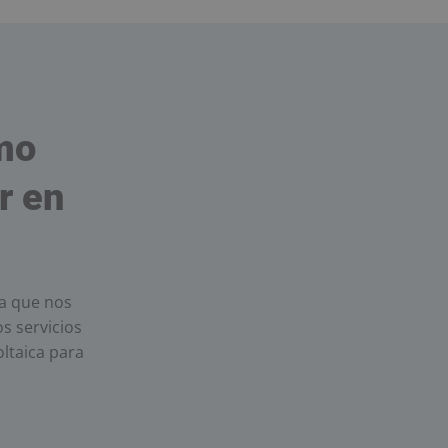
mo
r en
ía que nos
s servicios
ltaica para