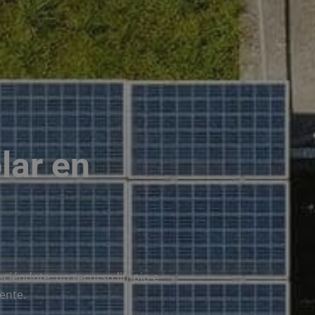
lar en
reciéndote un recurso limpio e
ente.