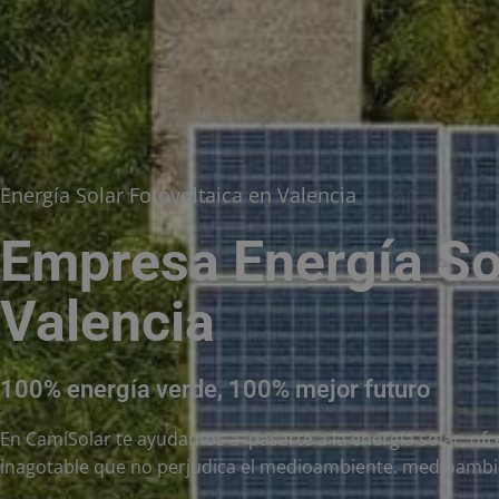
Energía Solar Fotovoltaica en Valencia
Empresa Energía So
Valencia
100% energía verde, 100% mejor futuro
En CamíSolar te ayudamos a pasarte a la energía solar, of
inagotable que no perjudica el medioambiente. medioambi