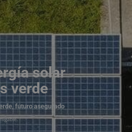
rgía solar
s verde
erde, futuro asegurado
migable.