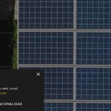
×
io web, usted
ación
NCIONALIDAD