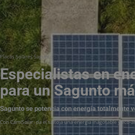
Placas Solares Sagunto
Especialistas en ene
para un Sagunto má
Sagunto se potencia con energía totalmente v
Con CamíSolar, da el salto a una energía inagotable y eco-a