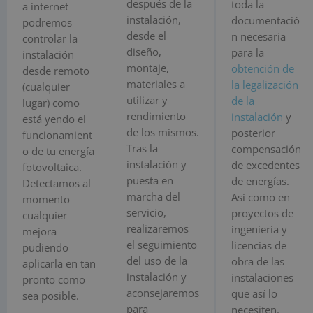
después de la
toda la
a internet
instalación,
documentació
podremos
desde el
n necesaria
controlar la
diseño,
para la
instalación
montaje,
obtención de
desde remoto
materiales a
la legalización
(cualquier
utilizar y
de la
lugar) como
rendimiento
instalación
y
está yendo el
de los mismos.
posterior
funcionamient
Tras la
compensación
o de tu energía
instalación y
de excedentes
fotovoltaica.
puesta en
de energías.
Detectamos al
marcha del
Así como en
momento
servicio,
proyectos de
cualquier
realizaremos
ingeniería y
mejora
el seguimiento
licencias de
pudiendo
del uso de la
obra de las
aplicarla en tan
instalación y
instalaciones
pronto como
aconsejaremos
que así lo
sea posible.
para
necesiten.