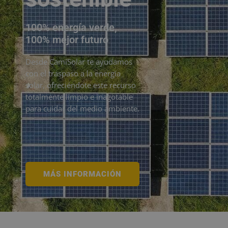
100% energía verde,
100% mejor futuro
Desde CamíSolar te ayudamos
con el traspaso a la energía
solar, ofreciéndote este recurso
totalmente limpio e inagotable
para cuidar del medio ambiente.
MÁS INFORMACIÓN