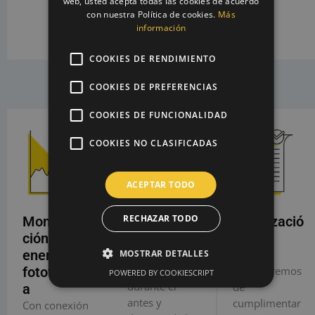
web, usted acepta todas las cookies de acuerdo
combustible
con nuestra Política de cookies.
Más
de nuestro
información
coche.
COOKIES DE RENDIMIENTO
COOKIES DE PREFERENCIAS
COOKIES DE FUNCIONALIDAD
COOKIES NO CLASIFICADAS
ACEPTAR TODO
Servicio
RECHAZAR TODO
Monitoriza
Legalizació
Pre y Post
ción de tu
n
instalación
energía
Nos
MOSTRAR DETALLES
Te asesoramos
fotovoltaic
encargaremos
POWERED BY COOKIESCRIPT
durante el
de
a
antes y
cumplimentar
Con conexión