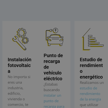
Punto de
Instalación
Estudio de
recarga
fotovoltaic
rendimient
de
a
o
vehículo
energético
No importa si
eléctrico
eres una
Realizamos un
¿Estabas
industria,
estudio de
buscando
edificio,
rendimiento
instalar un
vivienda o
de la energía
punto de
comercio, te
que utilizar
recarga para