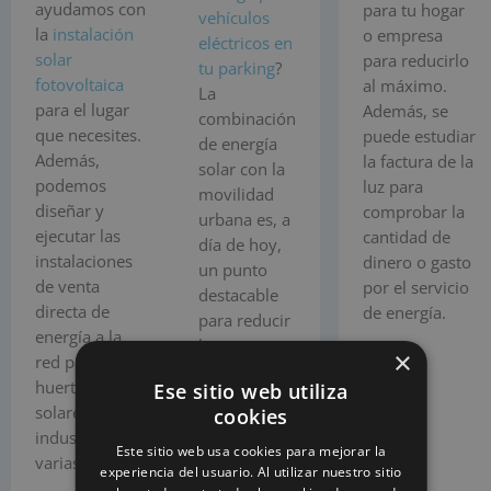
ayudamos con
para tu hogar
vehículos
la
instalación
o empresa
eléctricos en
solar
para reducirlo
tu parking
?
fotovoltaica
al máximo.
La
para el lugar
Además, se
combinación
que necesites.
puede estudiar
de energía
Además,
la factura de la
solar con la
podemos
luz para
movilidad
diseñar y
comprobar la
urbana es, a
ejecutar las
cantidad de
día de hoy,
instalaciones
dinero o gasto
un punto
de venta
por el servicio
destacable
directa de
de energía.
para reducir
energía a la
las
×
red para
emisiones
huertos
Ese sitio web utiliza
de CO2 y
solares o
cookies
también
industrias
para ahorrar
Este sitio web usa cookies para mejorar la
varias.
en el
experiencia del usuario. Al utilizar nuestro sitio