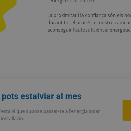
l’energia solar ofereix.
La proximitat i la confiança són els no
durant tot el procés: el nostre camí no
aconseguir l’autosuficiència energètica
pots estalviar al mes
l’estalvi que suposa passar-te a l’energia solar
instal·lació.