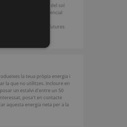
nals d'energia, l'energia del sol
 això són un element essencial
le que permeta el
osar en risc el de les futures
produeixes la teua pròpia energia i
a que no utilitzes. Incloure en
uposar un estalvi d'entre un 50
 interessat, posa't en contacte
zar aquesta energia neta per a la