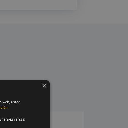
×
io web, usted
ación
NCIONALIDAD