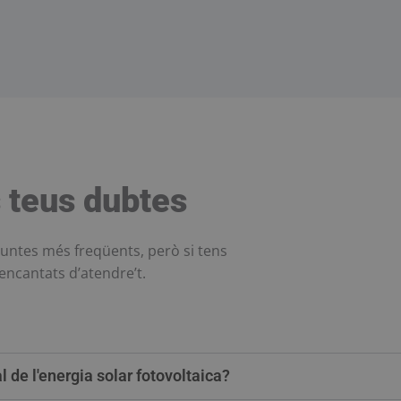
 teus dubtes
untes més freqüents, però si tens
ncantats d’atendre’t.
l de l'energia solar fotovoltaica?