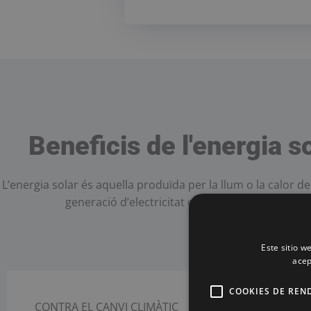
Beneficis de l'energia s
L’energia solar és aquella produïda per la llum o la calor del
generació d’electricitat o la producció de calor.
Este sitio w
acep
COOKIES DE REN
CONTRA EL CANVI CLIMÀTIC