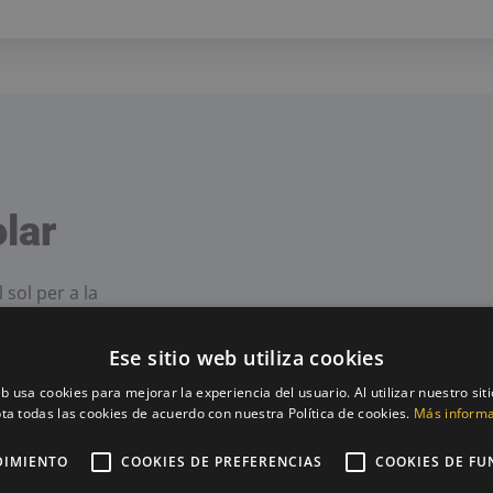
olar
 sol per a la
Ese sitio web utiliza cookies
eb usa cookies para mejorar la experiencia del usuario. Al utilizar nuestro sit
ta todas las cookies de acuerdo con nuestra Política de cookies.
Más inform
DIMIENTO
COOKIES DE PREFERENCIAS
COOKIES DE FU
ÉS INESGOTABLE I ES RENOVA