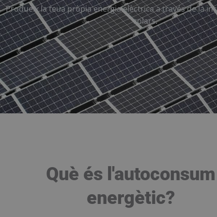
Produeix la teua pròpia energia elèctrica a través de la ins
solars.
Què és l'autoconsum
energètic?