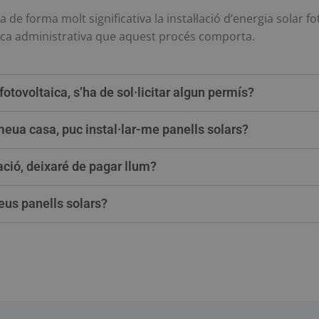
 de forma molt significativa la instal·lació d’energia solar f
 tasca administrativa que aquest procés comporta.
 fotovoltaica, s’ha de sol·licitar algun permís?
 meua casa, puc instal·lar-me panells solars?
ació, deixaré de pagar llum?
us panells solars?